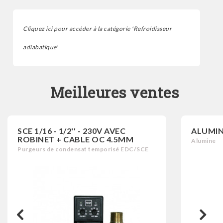
Cliquez ici pour accéder à la catégorie 'Refroidisseur
adiabatique'
Meilleures ventes
SCE 1/16 - 1/2'' - 230V AVEC
ALUMIN
ROBINET + CABLE OC 4.5MM
Alumine
Purgeurs de condensat temporisé EDC/SCE