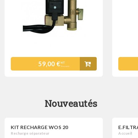
59,00 €
HT
Prix public
Nouveautés
KIT RECHARGE WOS 20
E.FILT
Recharge séparateur
Accueil