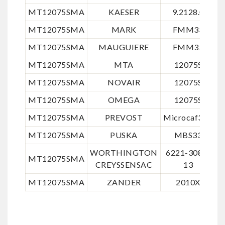
MT12075SMA
KAESER
9.2128.0
MT12075SMA
MARK
FMM33
MT12075SMA
MAUGUIERE
FMM33
MT12075SMA
MTA
12075S
MT12075SMA
NOVAIR
12075S
MT12075SMA
OMEGA
12075S
MT12075SMA
PREVOST
Microcaf34X
MT12075SMA
PUSKA
MBS33
2
WORTHINGTON
6221-3080-
6
MT12075SMA
CREYSSENSAC
13
MT12075SMA
ZANDER
2010X