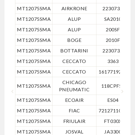
MT12075SMA
AIRKRONE
223073A
MT12075SMA
ALUP
SA2010
MT12075SMA
ALUP
200SF
MT12075SMA
BOGE
2010F
5
MT12075SMA
BOTTARINI
223073A
MT12075SMA
CECCATO
3363
MT12075SMA
CECCATO
1617719217
1
CHICAGO
MT12075SMA
118CPFSE
2
PNEUMATIC
MT12075SMA
ECOAIR
ES04
MT12075SMA
FIAC
7212711000
7
MT12075SMA
FRIULAIR
FT030X
MT12075SMA
JOSVAL
JA3300