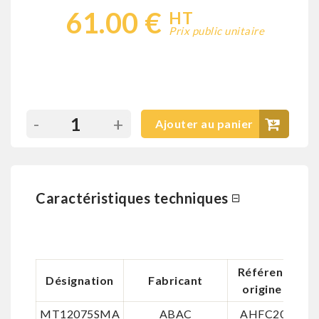
61.00 €
HT
Prix public unitaire
-
+
Ajouter au panier
Caractéristiques techniques
Référence
Désignation
Fabricant
origine 1
MT12075SMA
ABAC
AHFC200
8