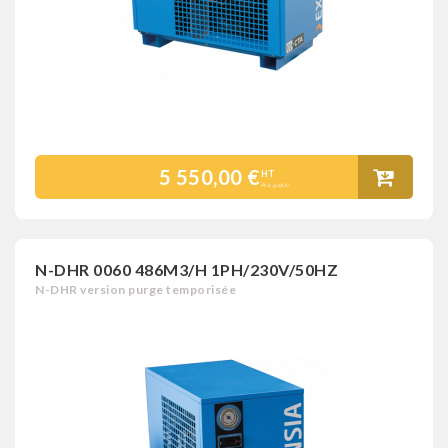
5 550,00 €
HT
Prix public
N-DHR 0060 486M3/H 1PH/230V/50HZ
N-DHR version purge temporisée