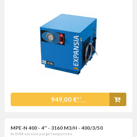
949,00 €
HT
Prix public
MPE-N 400 - 4'' - 3160 M3/H - 400/3/50
N-DHR version purge temporisée