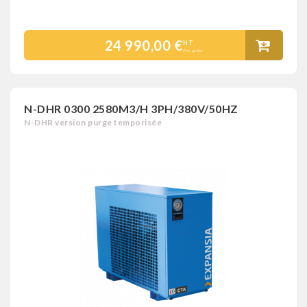
24 990,00 €
HT
Prix public
N-DHR 0300 2580M3/H 3PH/380V/50HZ
N-DHR version purge temporisée