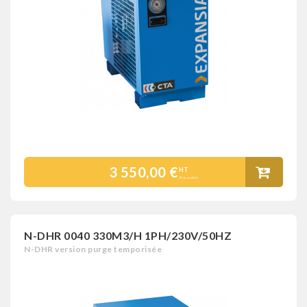
3 550,00 €
HT
Prix public
N-DHR 0040 330M3/H 1PH/230V/50HZ
N-DHR version purge temporisée