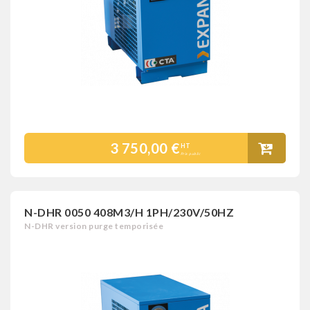
3 750,00 €
HT
Prix public
N-DHR 0050 408M3/H 1PH/230V/50HZ
N-DHR version purge temporisée