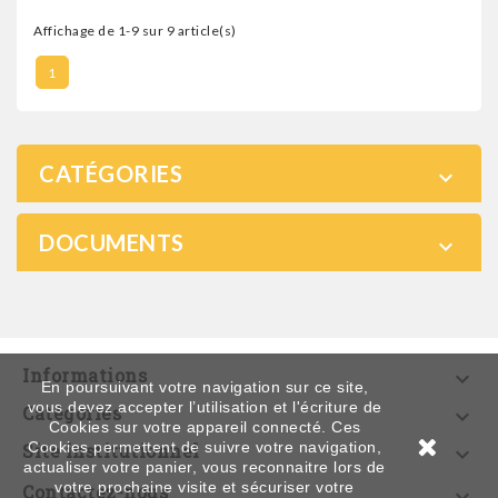
Affichage de 1-9 sur 9 article(s)
1
CATÉGORIES

DOCUMENTS

Informations

En poursuivant votre navigation sur ce site,
vous devez accepter l’utilisation et l'écriture de
Catégories

Cookies sur votre appareil connecté. Ces
Cookies permettent de suivre votre navigation,
Site institutionnel

actualiser votre panier, vous reconnaitre lors de
votre prochaine visite et sécuriser votre
Contactez-nous
