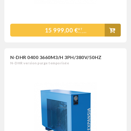
15 999,00 €
HT
Prix public
N-DHR 0400 3660M3/H 3PH/380V/50HZ
N-DHR version purge temporisée