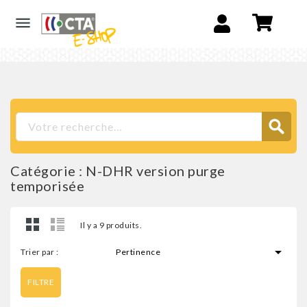

Catégorie : N-DHR version purge
temporisée
Il y a 9 produits.

Trier par :
Pertinence
FILTRE