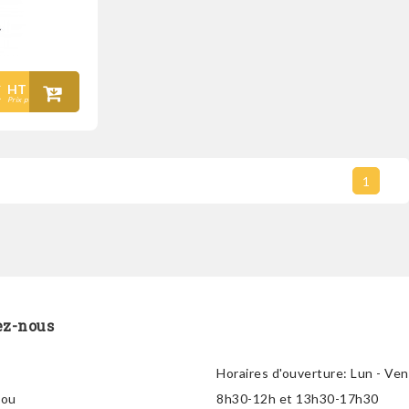
€
HT
Prix public
1
ez-nous
Horaires d'ouverture:
Lun - Ven
lou
8h30-12h et 13h30-17h30