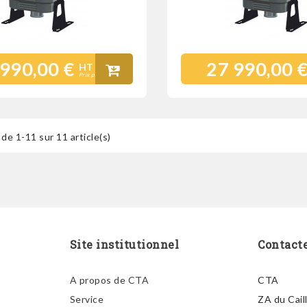
 990,00 €
27 990,00 
HT
Prix public
de 1-11 sur 11 article(s)
Site institutionnel
Contact
A propos de CTA
CTA
Service
ZA du Cail