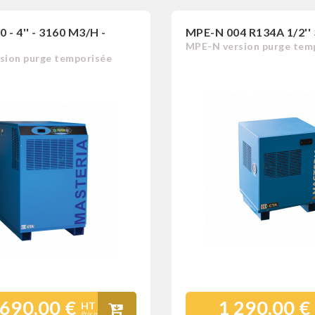
 - 4'' - 3160 M3/H -
MPE-N 004 R134A 1/2''
MPE-N version purge tem
sion purge temporisée
 690,00 €
1 290,00 €
HT
Prix public