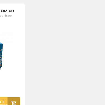
 30M3/H
porisée
HT
Prix public