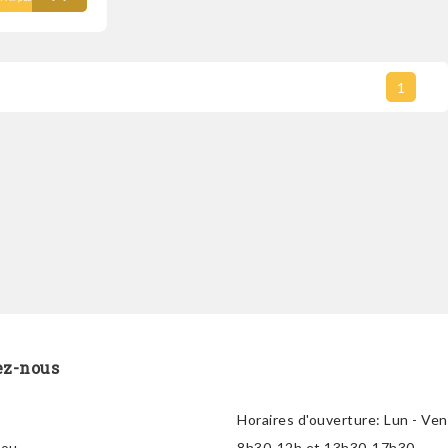
1
ez-nous
Horaires d'ouverture:
Lun - Ven
lou
8h30-12h et 13h30-17h30