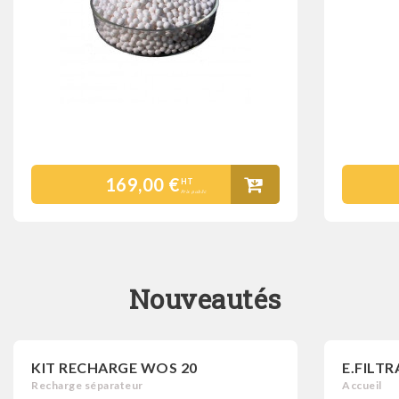
169,00 €
HT
Prix public
Nouveautés
KIT RECHARGE WOS 20
E.FILT
Recharge séparateur
Accueil