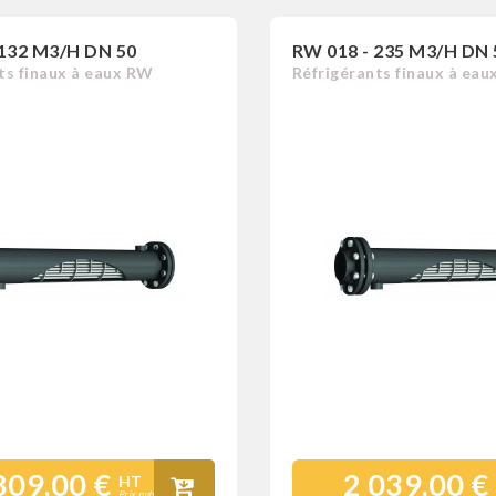
 132 M3/H DN 50
RW 018 - 235 M3/H DN 
ts finaux à eaux RW
Réfrigérants finaux à ea
809,00 €
2 039,00 €
HT
Prix public