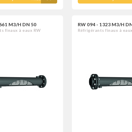
 661 M3/H DN 50
RW 094 - 1323 M3/H DN
ts finaux à eaux RW
Réfrigérants finaux à ea