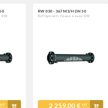
50
RW 030 - 367 M3/H DN 50
ux RW
Réfrigérants finaux à eaux RW
2 259,00 €
HT
HT
Prix public
Prix public