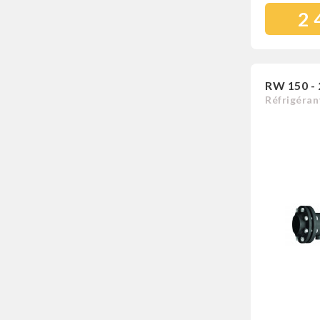
2 
RW 150 -
Réfrigéran