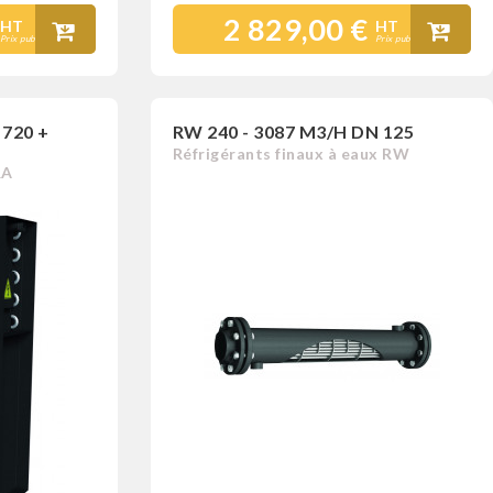
2 829,00 €
HT
HT
Prix public
Prix public
 720 +
RW 240 - 3087 M3/H DN 125
Réfrigérants finaux à eaux RW
RA