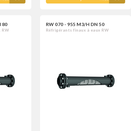
 80
RW 070 - 955 M3/H DN 50
ux RW
Réfrigérants finaux à eaux RW