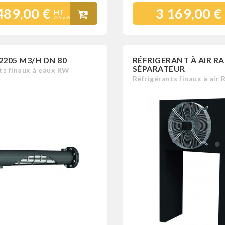
489,00 €
3 169,00 €
HT
Prix public
 2205 M3/H DN 80
RÉFRIGERANT À AIR RA
SÉPARATEUR
ts finaux à eaux RW
Réfrigérants finaux à air 