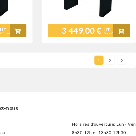
3 449,00 €
HT
HT
Prix public
Prix public

1
2
ez-nous
Horaires d'ouverture:
Lun - Ven
lou
8h30-12h et 13h30-17h30