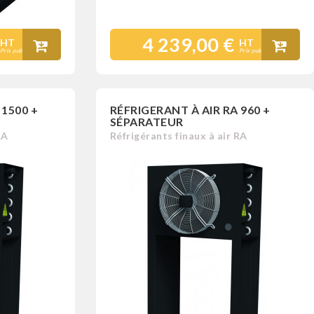
4 239,00 €
HT
HT
Prix public
Prix public
 1500 +
RÉFRIGERANT À AIR RA 960 +
SÉPARATEUR
RA
Réfrigérants finaux à air RA