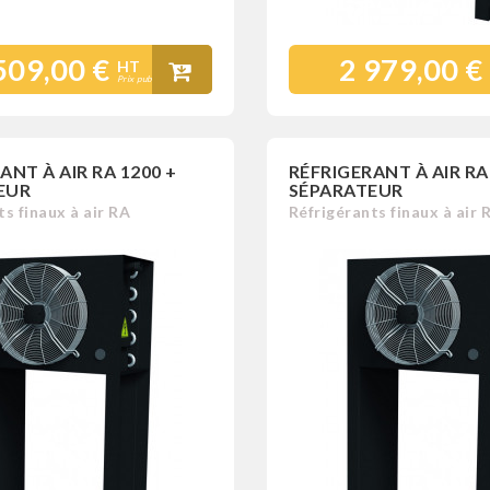
509,00 €
2 979,00 €
HT
Prix public
ANT À AIR RA 1200 +
RÉFRIGERANT À AIR RA
EUR
SÉPARATEUR
s finaux à air RA
Réfrigérants finaux à air 