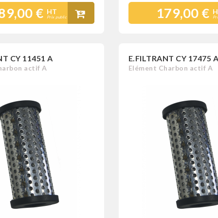
89,00 €
179,00 €
HT
H
Prix public
Pr
NT CY 11451 A
E.FILTRANT CY 17475 
arbon actif A
Elément Charbon actif A