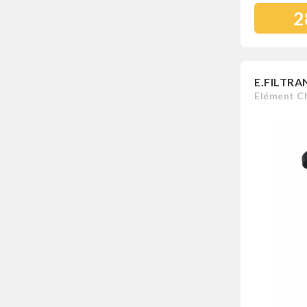
2
E.FILTRA
Elément Ch