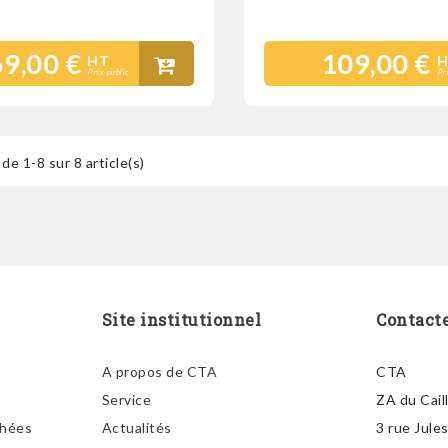
69,00 €
109,00 €
HT
H
Prix public
Pr
de 1-8 sur 8 article(s)
Site institutionnel
Contact
A propos de CTA
CTA
Service
ZA du Cail
chées
Actualités
3 rue Jule