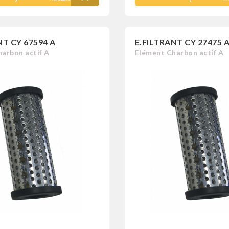
NT CY 67594 A
E.FILTRANT CY 27475 
arbon actif A
Elément Charbon actif A