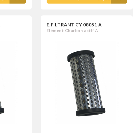
A
E.FILTRANT CY 08051 A
Elément Charbon actif A