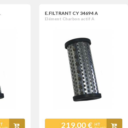
A
E.FILTRANT CY 34694 A
Elément Charbon actif A
219,00 €
T
HT
ix public
Prix public