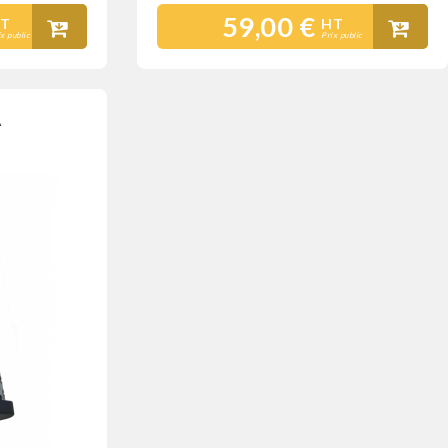
59,00 €
T
HT
ix public
Prix public
A