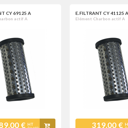
NT CY 69125 A
E.FILTRANT CY 41125 
arbon actif A
Elément Charbon actif A
89,00 €
319,00 €
HT
H
Prix public
Pr