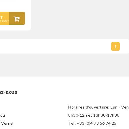
T
ix public
1
ez-nous
Horaires d'ouverture:
Lun - Ven
lou
8h30-12h et 13h30-17h30
s Verne
Tel:
+33 (0)4 78 56 74 25