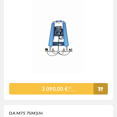
3 090,00 €
HT
Prix public
DA M75 75M3/H