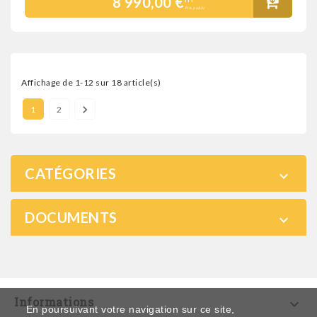
8 990,00 €
Prix public
Affichage de 1-12 sur 18 article(s)

1
2
CATÉGORIES

DOCUMENTS

Informations

En poursuivant votre navigation sur ce site,