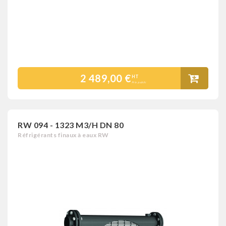
2 489,00 €
HT
Prix public
RW 094 - 1323 M3/H DN 80
Réfrigérants finaux à eaux RW