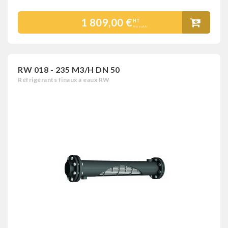
1 809,00 €
HT
Prix public
RW 018 - 235 M3/H DN 50
Réfrigérants finaux à eaux RW