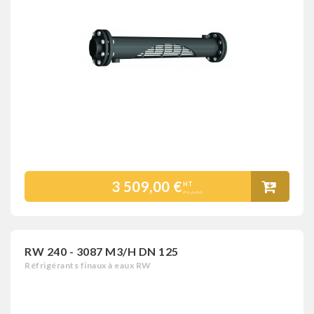
3 509,00 €
HT
Prix public
RW 240 - 3087 M3/H DN 125
Réfrigérants finaux à eaux RW