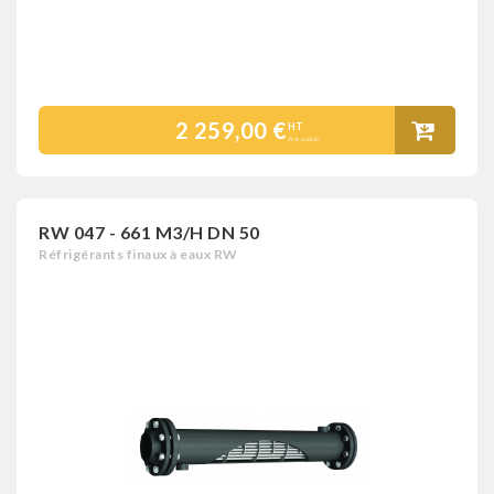
2 259,00 €
HT
Prix public
RW 047 - 661 M3/H DN 50
Réfrigérants finaux à eaux RW