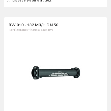
Affichage de 1-8 sur 8 article(s)
RW 010 - 132 M3/H DN 50
Réfrigérants finaux à eaux RW