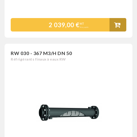
2 039,00 €
HT
Prix public
RW 030 - 367 M3/H DN 50
Réfrigérants finaux à eaux RW