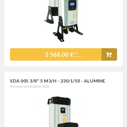
2 568,00 €
HT
Prix public
SDA 005 3/8'' 5 M3/H - 230/1/50 - ALUMINE
Version modulaire SDA