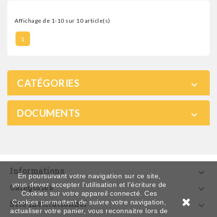
Affichage de 1-10 sur 10 article(s)
1
CATÉGORIES

DOCUMENTS

Informations

En poursuivant votre navigation sur ce site,
vous devez accepter l’utilisation et l'écriture de
Catégories

Cookies sur votre appareil connecté. Ces
Cookies permettent de suivre votre navigation,
Site institutionnel

actualiser votre panier, vous reconnaitre lors de