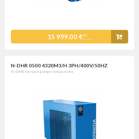
15 999,00 €
HT
Prix public
N-DHR 0500 4320M3/H 3PH/400V/50HZ
N-DHR version purge temporisée