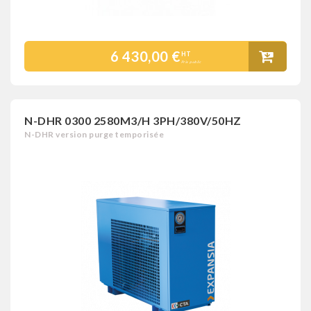
6 430,00 €
HT
Prix public
N-DHR 0300 2580M3/H 3PH/380V/50HZ
N-DHR version purge temporisée