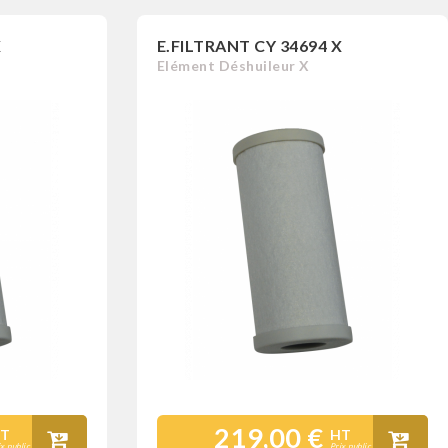
X
E.FILTRANT CY 34694 X
Elément Déshuileur X
219,00 €
T
HT
ix public
Prix public