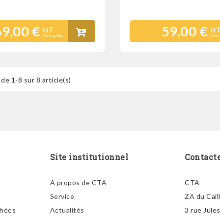
69,00 €
59,00 €
HT
H
Prix public
Prix 
de 1-8 sur 8 article(s)
Site institutionnel
Contact
A propos de CTA
CTA
Service
ZA du Cail
chées
Actualités
3 rue Jule