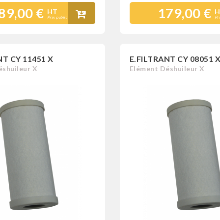
89,00 €
179,00 €
HT
H
Prix public
Pr
NT CY 11451 X
E.FILTRANT CY 08051 
shuileur X
Elément Déshuileur X