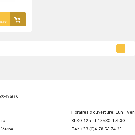
T
public
1
ez-nous
Horaires d'ouverture:
Lun - Ven
lou
8h30-12h et 13h30-17h30
s Verne
Tel:
+33 (0)4 78 56 74 25