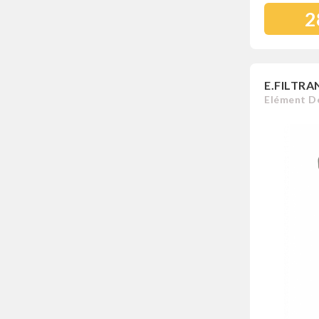
2
E.FILTRA
Elément Dé