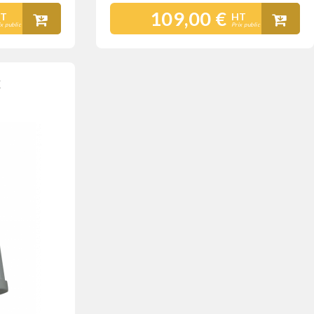
109,00 €
T
HT
ix public
Prix public
X