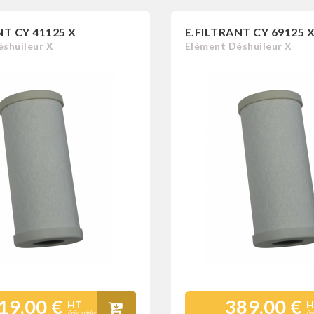
NT CY 41125 X
E.FILTRANT CY 69125 
shuileur X
Elément Déshuileur X
19,00 €
389,00 €
HT
H
Prix public
Pr