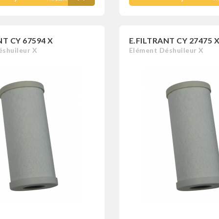
NT CY 67594 X
E.FILTRANT CY 27475 
shuileur X
Elément Déshuileur X