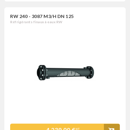
RW 240 - 3087 M3/H DN 125
Réfrigérants finaux à eaux RW
HT