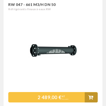
RW 047 - 661 M3/H DN 50
Réfrigérants finaux à eaux RW
2 489,00 €
HT
Prix public