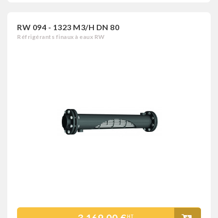
RW 094 - 1323 M3/H DN 80
Réfrigérants finaux à eaux RW
HT