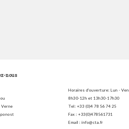
ez-nous
Horaires d'ouverture:
Lun - Ven
lou
8h30-12h et 13h30-17h30
s Verne
Tel:
+33 (0)4 78 56 74 25
aponost
Fax :
+33(0)478561731
Email :
info@cta.fr