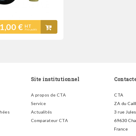
1,00 €
HT
Prix public
Site institutionnel
Contact
A propos de CTA
CTA
Service
ZA du Cail
chées
Actualités
3 rue Jule
Comparateur CTA
69630 Ch
France