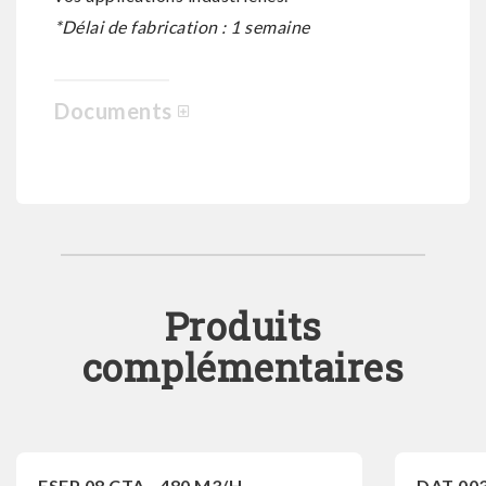
*Délai de fabrication : 1 semaine
Documents
Produits
complémentaires
ESEP 08 CTA - 480 M3/H
DAT 00