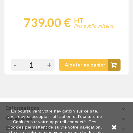
739.00 €
HT
Prix public unitaire
-
+
Ajouter au panier
Informations

En poursuivant votre navigation sur ce site,
vous devez accepter l’utilisation et l'écriture de
Catégories

Cookies sur votre appareil connecté. Ces
Cookies permettent de suivre votre navigation,
Site institutionnel

actualiser votre panier, vous reconnaitre lors de