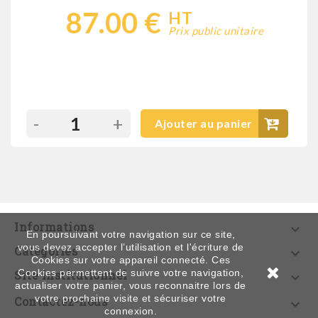
87.00 €
HT
Prix public unitaire
-
+
Ajouter au panier
Informations

En poursuivant votre navigation sur ce site,
vous devez accepter l’utilisation et l'écriture de
Catégories

Cookies sur votre appareil connecté. Ces
Cookies permettent de suivre votre navigation,
Site institutionnel

actualiser votre panier, vous reconnaitre lors de
votre prochaine visite et sécuriser votre
Contactez-nous

connexion.