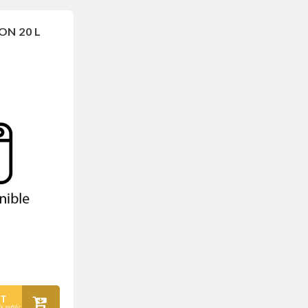
ON 20 L
T
ix public