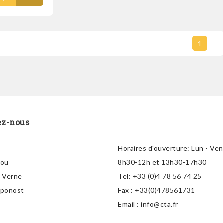
1
ez-nous
Horaires d'ouverture:
Lun - Ven
lou
8h30-12h et 13h30-17h30
s Verne
Tel:
+33 (0)4 78 56 74 25
aponost
Fax :
+33(0)478561731
Email :
info@cta.fr